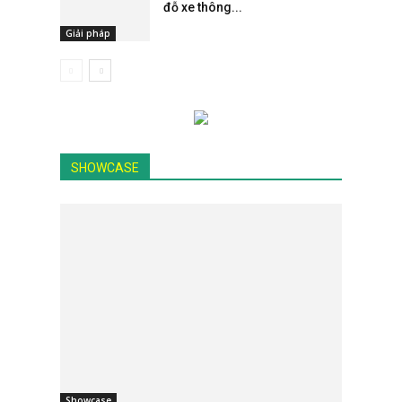
đỗ xe thông...
Giải pháp
SHOWCASE
Showcase