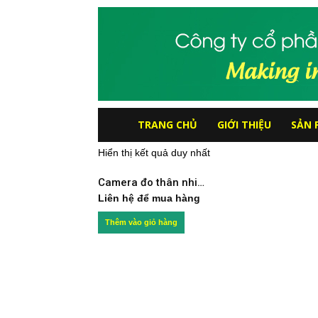
Công
TRANG CHỦ
GIỚI THIỆU
SẢN 
Hiển thị kết quả duy nhất
ty
Camera đo thân nhiệt DS-2TD2617B-6/PA
Cổ
Liên hệ để mua hàng
Thêm vào giỏ hàng
phần
hệ
thống