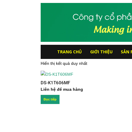
Công
TRANG CHỦ
GIỚI THIỆU
SẢN 
Hiển thị kết quả duy nhất
ty
Cổ
DS-K1T606MF
Liên hệ để mua hàng
phần
Đọc tiếp
hệ
thống