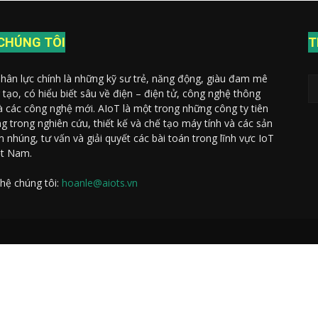
CHÚNG TÔI
T
nhân lực chính là những kỹ sư trẻ, năng động, giàu đam mê
 tạo, có hiểu biết sâu về điện – điện tử, công nghệ thông
và các công nghệ mới. AIoT là một trong những công ty tiên
g trong nghiên cứu, thiết kế và chế tạo máy tính và các sản
 nhúng, tư vấn và giải quyết các bài toán trong lĩnh vực IoT
ệt Nam.
 hệ chúng tôi:
hoanle@aiots.vn