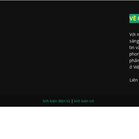
AIoT
VỀ 
Với 
sáng
tin 
phon
phẩm
ở Vi
Liên
linh kiện điện tử
|
linh kiện iot
Gọi điện thoại
Nhắn tin Messenger