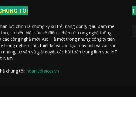
CHÚNG TÔI
T
nhân lực chính là những kỹ sư trẻ, năng động, giàu đam mê
 tạo, có hiểu biết sâu về điện – điện tử, công nghệ thông
và các công nghệ mới. AIoT là một trong những công ty tiên
g trong nghiên cứu, thiết kế và chế tạo máy tính và các sản
 nhúng, tư vấn và giải quyết các bài toán trong lĩnh vực IoT
ệt Nam.
 hệ chúng tôi:
hoanle@aiots.vn