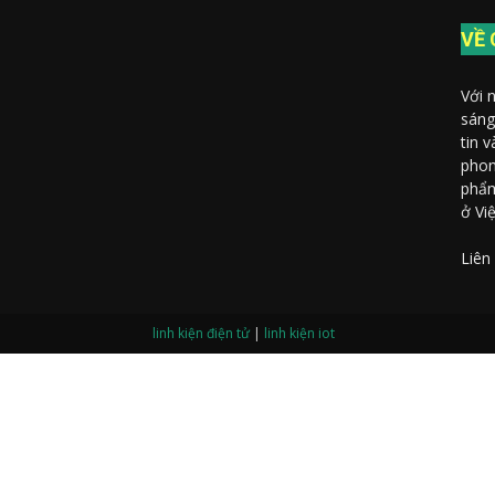
AIoT
VỀ 
Với 
sáng
tin 
phon
phẩm
ở Vi
Liên
linh kiện điện tử
|
linh kiện iot
Gọi điện thoại
Nhắn tin Messenger