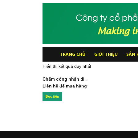
Công
TRANG CHỦ
GIỚI THIỆU
SẢN 
Hiển thị kết quả duy nhất
ty
Chấm công nhận diện khuôn mặt DS-K1T341AMF
Cổ
Liên hệ để mua hàng
Đọc tiếp
phần
hệ
thống