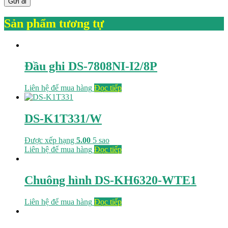
Sản phẩm tương tự
Đầu ghi DS-7808NI-I2/8P
Liên hệ để mua hàng
Đọc tiếp
DS-K1T331/W
Được xếp hạng
5.00
5 sao
Liên hệ để mua hàng
Đọc tiếp
Chuông hình DS-KH6320-WTE1
Liên hệ để mua hàng
Đọc tiếp