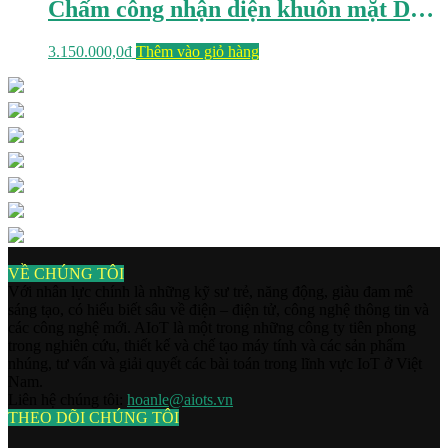
Chấm công nhận diện khuôn mặt DS-K1T331W
3.150.000,0
₫
Thêm vào giỏ hàng
VỀ CHÚNG TÔI
Với nhân lực chính là những kỹ sư trẻ, năng động, giàu đam mê
sáng tạo, có hiểu biết sâu về điện – điện tử, công nghệ thông tin và
các công nghệ mới. AIoT là một trong những công ty tiên phong
trong nghiên cứu, thiết kế và chế tạo máy tính và các sản phẩm
nhúng, tư vấn và giải quyết các bài toán trong lĩnh vực IoT ở Việt
Nam.
Liên hệ chúng tôi:
hoanle@aiots.vn
THEO DÕI CHÚNG TÔI