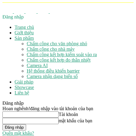
Đăng nhập
Trang chủ
Giới thiệu
Sản phẩm
Chấm công cho văn phòng nhỏ
Chấm công cho nhà máy
Chấm công kết hợp kiểm soát vào ra
Chấm công kết hợp đo thân nhiệt
Camera AI
Hệ thống điều khiển barrier
Camera nhận dạng biển số
Giải pháp
Showcase
Liên hệ
Đăng nhập
Hoan nghênh!
đăng nhập vào tài khoản của bạn
Tài khoản
mật khẩu của bạn
Quên mật khẩu?