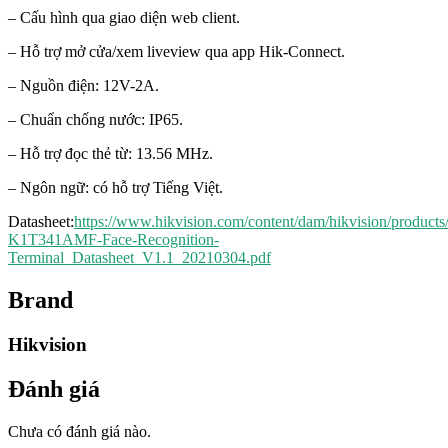
– Cấu hình qua giao diện web client.
– Hỗ trợ mở cửa/xem liveview qua app Hik-Connect.
– Nguồn điện: 12V-2A.
– Chuẩn chống nước: IP65.
– Hỗ trợ đọc thẻ từ: 13.56 MHz.
– Ngôn ngữ: có hỗ trợ Tiếng Việt.
Datasheet:
https://www.hikvision.com/content/dam/hikvision/pro
K1T341AMF-Face-Recognition-
Terminal_Datasheet_V1.1_20210304.pdf
Brand
Hikvision
Đánh giá
Chưa có đánh giá nào.