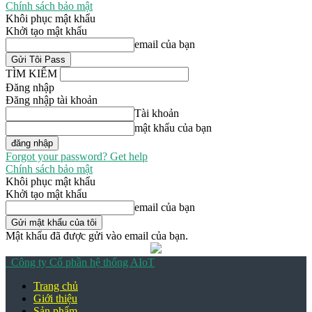
Chính sách bảo mật
Khôi phục mật khẩu
Khởi tạo mật khẩu
email của bạn
TÌM KIẾM
Đăng nhập
Đăng nhập tài khoản
Tài khoản
mật khẩu của bạn
Forgot your password? Get help
Chính sách bảo mật
Khôi phục mật khẩu
Khởi tạo mật khẩu
email của bạn
Mật khẩu đã được gửi vào email của bạn.
Công ty Cổ phần hệ thống AIoT
Trang chủ
Giới thiệu
Sản phẩm