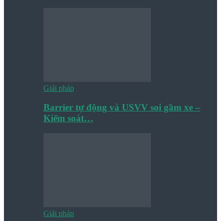
Giải pháp
Barrier tự động và USVV soi gầm xe –
Kiểm soát…
Giải pháp