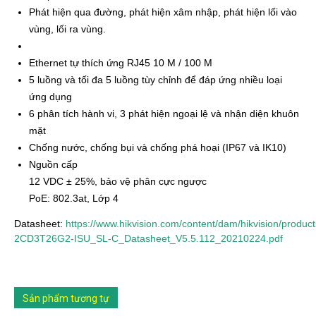
Phát hiện qua đường, phát hiện xâm nhập, phát hiện lối vào
vùng, lối ra vùng.
Ethernet tự thích ứng RJ45 10 M / 100 M
5 luồng và tối đa 5 luồng tùy chỉnh để đáp ứng nhiều loại
ứng dụng
6 phân tích hành vi, 3 phát hiện ngoại lệ và nhận diện khuôn
mặt
Chống nước, chống bụi và chống phá hoại (IP67 và IK10)
Nguồn cấp
12 VDC ± 25%, bảo vệ phân cực ngược
PoE: 802.3at, Lớp 4
Datasheet:
https://www.hikvision.com/content/dam/hikvision/p
2CD3T26G2-ISU_SL-C_Datasheet_V5.5.112_20210224.pdf
Sản phẩm tương tự