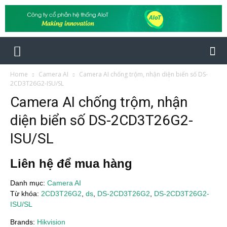
Home
Camera AI
Camera AI chống trộm, nhận diện biển số DS-
2CD3T26G2-ISU/SL
Camera AI chống trộm, nhận
diện biển số DS-2CD3T26G2-
ISU/SL
Liên hệ để mua hàng
Danh mục:
Camera AI
Từ khóa:
2CD3T26G2
,
ds
,
DS-2CD3T26G2
,
DS-2CD3T26G2-
ISU/SL
Brands:
Hikvision