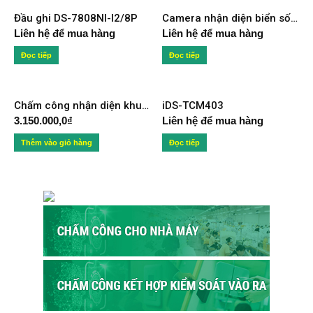
Đầu ghi DS-7808NI-I2/8P
Camera nhận diện biển số xe DS-TCG227-AIR
Liên hệ để mua hàng
Liên hệ để mua hàng
Đọc tiếp
Đọc tiếp
Chấm công nhận diện khuôn mặt DS-K1T331W
iDS-TCM403
3.150.000,0
₫
Liên hệ để mua hàng
Thêm vào giỏ hàng
Đọc tiếp